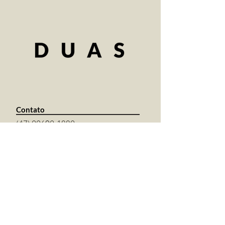
Contato
(
47) 99609-1889
luisa@duasestudio.com.br
Endereço
R. Prof. Pedro Viriato Parigot de Souza,
3901 - Sala 153
Curitiba - PR,
81280-330